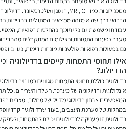
רדיולוג הוא רופא מומחה בתחום הדימות הרפואית, ותפק
מטכנולוגיות כמו MRI, CT, רנטגן ואולטר
הרפואי בכך שהוא מזהה ממצאים המתגלים בבדיקות הדימ
עבודתו משמשת גם כלי תומך בהחלטות רפואיות, המסייע
מעבר לפענוח התמונות והצילומים המתקבלים מהבדיקות,
גם בפעולות רפואיות פולשניות מונחות דימות, כגון ביופ
אילו תחומי התמחות קיימים ברדיולוגיה וכ
הרדיולוג?
רדיולוגיה כוללת תחומי התמחות מגוונים כמו נוירורדיולוגיה
אונקולוגית ורדיולוגיה של מערכת השלד והשרירים. כל תחום 
המאפשרים אבחון רדיולוגי מדויק של מחלות ומצבים רפואי
במחלות של מערכת העצבים, בעוד שרדיולוגיה קרדיווסק
רדיולוגית זו מעניקה לרדיולוגים יכולת להתמחות ולספק ש
הספציפיים של כל מטופל. תפקידם של הרדיולוגים הופך 