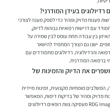
יטיות.
דיולוגים בעידן המודרני?
שות פענוח מדויק ומהיר כדי לספק מענה לצורכי
ודד עם דרישות רפואיות גבוהות לדיוק,
האיזון בין עבודה תחת עומס לבין שמירה על
פים. ישנו גם הצורך המתמיד להישאר
ואה והרדיולוגיה. רדיולוגים מתמודדים עם
 ברפואה המודרנית.
 שירותים כמו אלו של RDG Imaging משפרים את הדיוק והזמינות של
 גבוהה, המשלבים מומחיות מקצועית, זמינות מיידית
וח מדויק ומהיר של בדיקות דימות, המאפשר
לרופאים לקבל החלטות מושכלות בזמן אמת. בנוסף, RDG Imaging מעסיקה צוות רופאים רדיולוגים